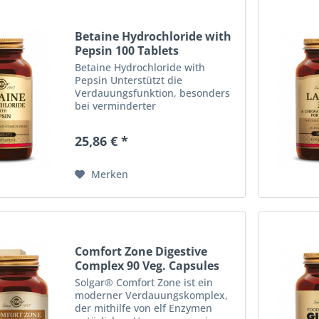
Betaine Hydrochloride with
Pepsin 100 Tablets
Betaine Hydrochloride with
Pepsin Unterstützt die
Verdauungsfunktion, besonders
bei verminderter
Magensaftsekretion und bei
eiweißreichen Mahlzeiten. FREI
25,86 € *
VON ZUCKER, SALZ UND STÄRKE.
Erhältlich in Packungsgrößen zu
100 Tabletten...
Merken
Comfort Zone Digestive
Complex 90 Veg. Capsules
Solgar® Comfort Zone ist ein
moderner Verdauungskomplex,
der mithilfe von elf Enzymen