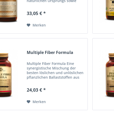
natürlichen Ursprungs sowie
Pflanzenextrakten eine effiziente
und gründliche Verdauung
33,05 € *
unterstützt und damit das
Wohlbefinden beim Essen
fördert. Die...
Merken
Multiple Fiber Formula
Multiple Fiber Formula Eine
synergistische Mischung der
besten löslichen und unlöslichen
pflanzlichen Ballaststoffen aus
der Natur. FREI VON ZUCKER,
SALZ UND STÄRKE. FÜR VEGANER
24,03 € *
GEEIGNET. Erhältlich in
Packungsgrößen zu 120
pflanzlichen...
Merken