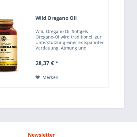
Wild Oregano Oil
Wild Oregano Oil Softgels
Oregano-Öl wird traditionell zur
Unterstützung einer entspannten
Verdauung, Atmung und
Immunfunktion, sowie aufgrund
seiner antioxidanten
28,37 € *
Eigenschaften verwendet. FREI
VON ZUCKER, SALZ UND STÄRKE.
Erhältlich in...
Merken
Newsletter