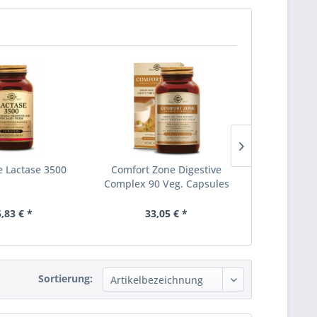
 Lactase 3500
Comfort Zone Digestive
Multiple F
Complex 90 Veg. Capsules
,83 € *
33,05 € *
24,
Sortierung: