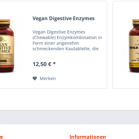
Vegan Digestive Enzymes
Vegan Digestive Enzymes
(Chewable) Enzymkombination in
Form einer angenehm
schmeckenden Kautablette, die
Proteine, Kohlenhydrate, Fette
und pflanzliche Zellulosefasern
12,50 € *
aufspaltet. FREI VON ZUCKER,
SALZ UND STÄRKE. FÜR VEGANER
GEEIGNET....
Merken
ce
Informationen