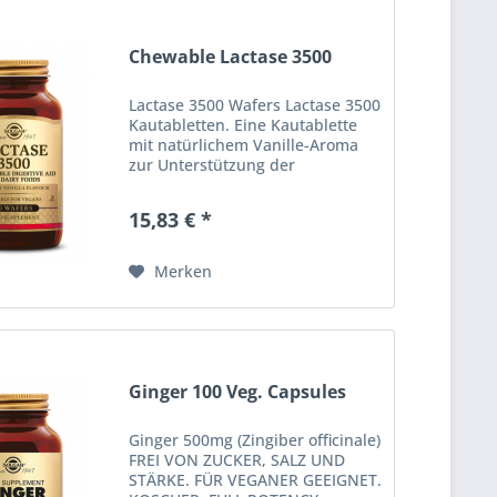
Chewable Lactase 3500
Lactase 3500 Wafers Lactase 3500
Kautabletten. Eine Kautablette
mit natürlichem Vanille-Aroma
zur Unterstützung der
Verdauung von Milchprodukten.
FREI VON ZUCKER, SALZ UND
15,83 € *
STÄRKE. FÜR VEGETARIER
GEEIGNET. Erhältlich in
Packungsgrößen zu...
Merken
Ginger 100 Veg. Capsules
Ginger 500mg (Zingiber officinale)
FREI VON ZUCKER, SALZ UND
STÄRKE. FÜR VEGANER GEEIGNET.