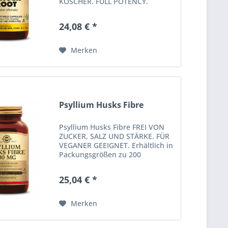
KOSCHER. FULL POTENCY.
Erhältlich in Packungsgrößen zu
100 pflanzlichen Kapseln.
24,08 € *
Verzehrempfehlung Als
pflanzliches
Nahrungsergänzungsmittel für...
Merken
Psyllium Husks Fibre
Psyllium Husks Fibre FREI VON
ZUCKER, SALZ UND STÄRKE. FÜR
VEGANER GEEIGNET. Erhältlich in
Packungsgrößen zu 200
pflanzlichen Kapseln.
Verzehrempfehlung Als
25,04 € *
Nahrungsergänzungsmittel für
Erwachsene zwei (2) pflanzliche
Kapseln täglich mit...
Merken