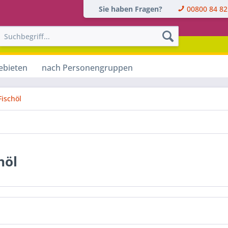
Sie haben Fragen?
00800 84 82
ebieten
nach Personengruppen
Fischöl
höl