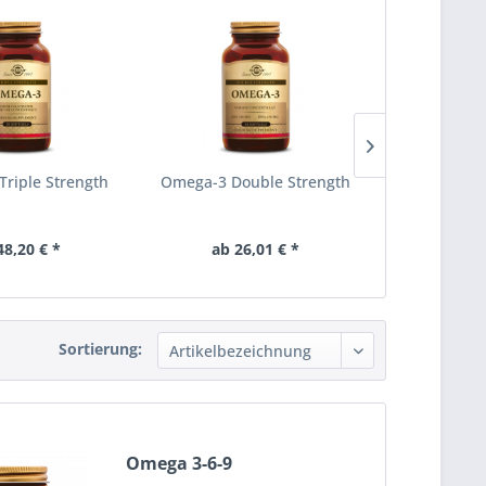
riple Strength
Omega-3 Double Strength
Fish Oil 
10
48,20 € *
ab 26,01 € *
ab 26
Sortierung:
Omega 3-6-9