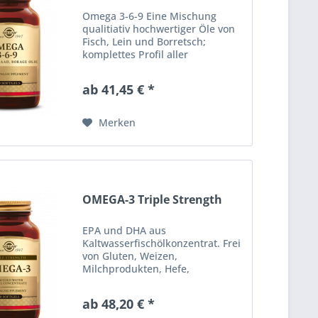
Omega 3-6-9 Eine Mischung
qualitiativ hochwertiger Öle von
Fisch, Lein und Borretsch;
komplettes Profil aller
essentiellen Fettsäuren FREI VON
ZUCKER, SALZ UND STÄRKE.
ab 41,45 € *
Erhältlich in Packungsgrößen zu
60 und 120
Weichgelatinekapseln....
Merken
OMEGA-3 Triple Strength
EPA und DHA aus
Kaltwasserfischölkonzentrat. Frei
von Gluten, Weizen,
Milchprodukten, Hefe,
Konservierungsstoffen,
Süßstoffen, künstlichen Aroma-
ab 48,20 € *
oder Farbstoffen. Erhältlich in