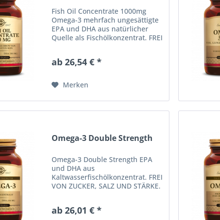
Fish Oil Concentrate 1000mg
Omega-3 mehrfach ungesättigte
EPA und DHA aus natürlicher
Quelle als Fischölkonzentrat. FREI
VON ZUCKER, SALZ UND STÄRKE.
Erhältlich in Packungsgrößen zu
ab 26,54 € *
60 und 120
Weichgelatinekapseln.
Verzehrempfehlung Als...
Merken
Omega-3 Double Strength
Omega-3 Double Strength EPA
und DHA aus
Kaltwasserfischölkonzentrat. FREI
VON ZUCKER, SALZ UND STÄRKE.
Erhältlich in Packungsgrößen zu
30, 60 und 120
ab 26,01 € *
Weichgelatinekapseln. NEUER