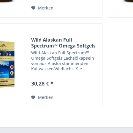
PRODUKTNAME vorher Omega-3
700 - gleiche
Merken
Zusammensetzung...
Wild Alaskan Full
Spectrum™ Omega Softgels
Wild Alaskan Full Spectrum™
Omega Softgels Lachsölkapseln
von aus Alaska stammendem
Kaltwasser-Wildlachs. Sie
enthalten das gesamte Spektrum
an Omega 3 Fettsäuren sowie
30,28 € *
Vitamin D3 und Astaxanthin.
Dieses natürliche Fischöl zählt zu
den...
Merken