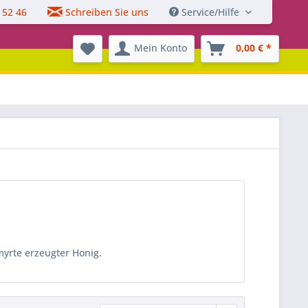
 52 46
Schreiben Sie uns
Service/Hilfe
Mein Konto
0,00 € *
yrte erzeugter Honig.