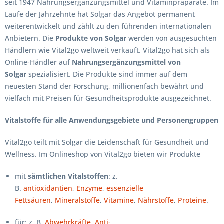
seit 1947 Nahrungsergänzungsmittel und Vitaminpräparate. Im
Laufe der Jahrzehnte hat Solgar das Angebot permanent
weiterentwickelt und zählt zu den führenden internationalen
Anbietern. Die
Produkte von Solgar
werden von ausgesuchten
Händlern wie Vital2go weltweit verkauft. Vital2go hat sich als
Online-Händler auf
Nahrungsergänzungsmittel von
Solgar
spezialisiert. Die Produkte sind immer auf dem
neuesten Stand der Forschung, millionenfach bewährt und
vielfach mit Preisen für Gesundheitsprodukte ausgezeichnet.
Vitalstoffe für alle Anwendungsgebiete und Personengruppen
Vital2go teilt mit Solgar die Leidenschaft für Gesundheit und
Wellness. Im Onlineshop von Vital2go bieten wir Produkte
mit
sämtlichen Vitalstoffen
: z.
B.
antioxidantien
,
Enzyme
,
essenzielle
Fettsäuren
,
Mineralstoffe
,
Vitamine
,
Nährstoffe
,
Proteine
.
für: z. B.
Abwehrkräfte
,
Anti-