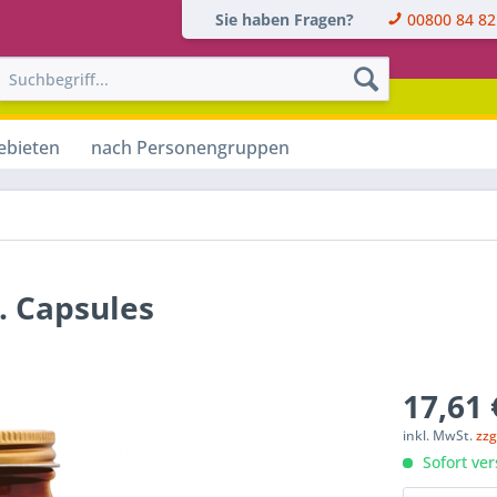
Sie haben Fragen?
00800 84 82
ebieten
nach Personengruppen
. Capsules
17,61 
inkl. MwSt.
zzg
Sofort ver