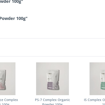
owder 100g"
 Powder 100g"
ice Complex
PS-7 Complex Organic
IS Complex O
r 100g
Powder 100g
1