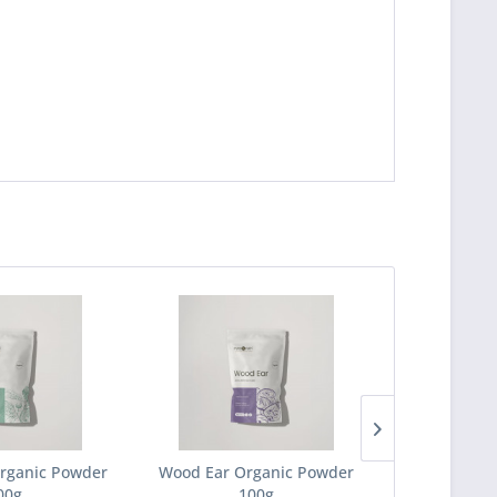
rganic Powder
Wood Ear Organic Powder
Sun Agaric 
00g
100g