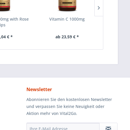
00mg with Rose
Vitamin C 1000mg
Vitamin D3
ips
,04 € *
ab 23,59 € *
ab 1
Newsletter
Abonnieren Sie den kostenlosen Newsletter
und verpassen Sie keine Neuigkeit oder
Aktion mehr von Vital2Go.