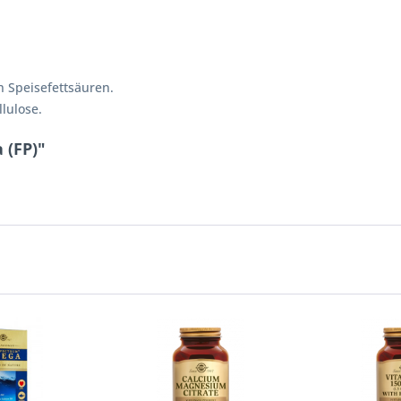
 Speisefettsäuren.
lulose.
 (FP)"