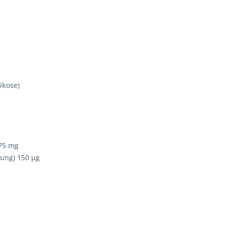
ikose)
,75 mg
itung) 150 µg