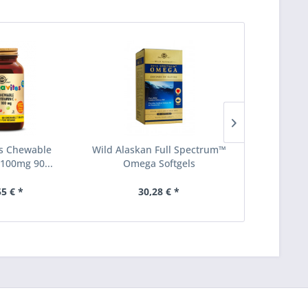
s Chewable
Wild Alaskan Full Spectrum™
Extra Stren
 100mg 90...
Omega Softgels
Chondr
55 € *
30,28 € *
ab 7