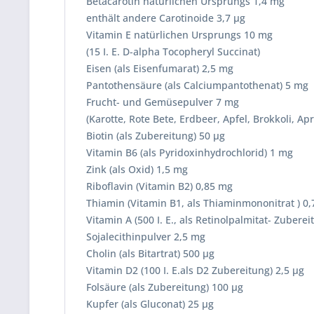
Betacarotin natürlichen Ursprungs 1,4 mg
enthält andere Carotinoide 3,7 µg
Vitamin E natürlichen Ursprungs 10 mg
(15 I. E. D-alpha Tocopheryl Succinat)
Eisen (als Eisenfumarat) 2,5 mg
Pantothensäure (als Calciumpantothenat) 5 mg
Frucht- und Gemüsepulver 7 mg
(Karotte, Rote Bete, Erdbeer, Apfel, Brokkoli, Apr
Biotin (als Zubereitung) 50 µg
Vitamin B6 (als Pyridoxinhydrochlorid) 1 mg
Zink (als Oxid) 1,5 mg
Riboflavin (Vitamin B2) 0,85 mg
Thiamin (Vitamin B1, als Thiaminmononitrat ) 0
Vitamin A (500 I. E., als Retinolpalmitat- Zubere
Sojalecithinpulver 2,5 mg
Cholin (als Bitartrat) 500 µg
Vitamin D2 (100 I. E.als D2 Zubereitung) 2,5 µg
Folsäure (als Zubereitung) 100 µg
Kupfer (als Gluconat) 25 µg