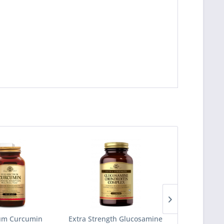
rum Curcumin
Extra Strength Glucosamine
Kangavit