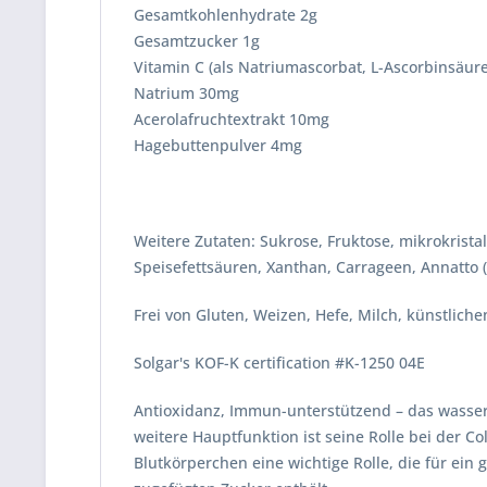
Gesamtkohlenhydrate 2g
Gesamtzucker 1g
Vitamin C (als Natriumascorbat, L-Ascorbinsäur
Natrium 30mg
Acerolafruchtextrakt 10mg
Hagebuttenpulver 4mg
Weitere Zutaten: Sukrose, Fruktose, mikrokristal
Speisefettsäuren, Xanthan, Carrageen, Annatto (
Frei von Gluten, Weizen, Hefe, Milch, künstlich
Solgar's KOF-K certification #K-1250 04E
Antioxidanz, Immun-unterstützend – das wasserlö
weitere Hauptfunktion ist seine Rolle bei der Co
Blutkörperchen eine wichtige Rolle, die für ein