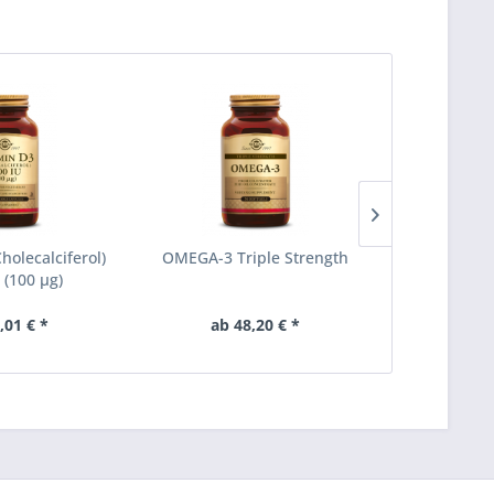
holecalciferol)
OMEGA-3 Triple Strength
5-H
 (100 µg)
Hydroxytry
,01 € *
ab 48,20 € *
ab 2