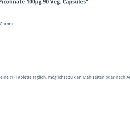
colinate 100µg 90 Veg. Capsules"
 Chrom.
ne (1) Tablette täglich, möglichst zu den Mahlzeiten oder nach A