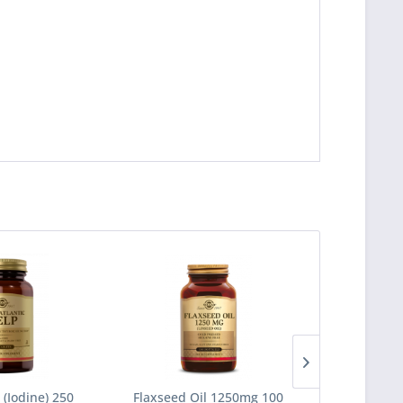
 (Iodine) 250
Flaxseed Oil 1250mg 100
Vitamin