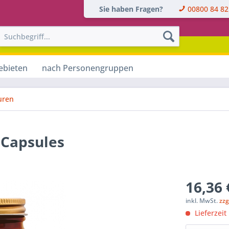
Sie haben Fragen?
00800 84 82
ebieten
nach Personengruppen
uren
 Capsules
16,36 
inkl. MwSt.
zzg
Lieferzeit