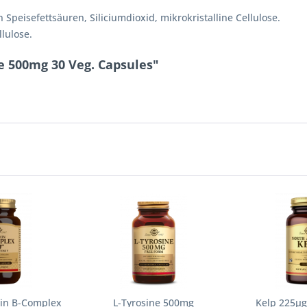
Speisefettsäuren, Siliciumdioxid, mikrokristalline Cellulose.
lulose.
e 500mg 30 Veg. Capsules"
min B-Complex
L-Tyrosine 500mg
Kelp 225µg