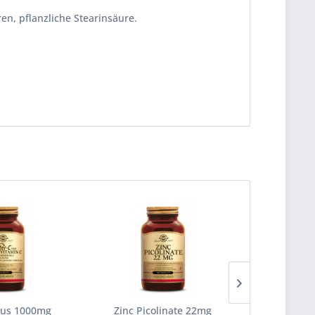
en, pflanzliche Stearinsäure.
lus 1000mg
Zinc Picolinate 22mg
Calcium M