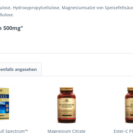
llulose, Hydroxypropylcellulose, Magnesiumsalze von Speisefettsäur
lulose.
ne 500mg"
enfalls angesehen
Full Spectrum™
Magnesium Citrate
Ester-C P