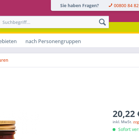
Sie haben Fragen?
00800 84 82
ebieten
nach Personengruppen
uren
20,22 
inkl. MwSt.
zzg
Sofort ver