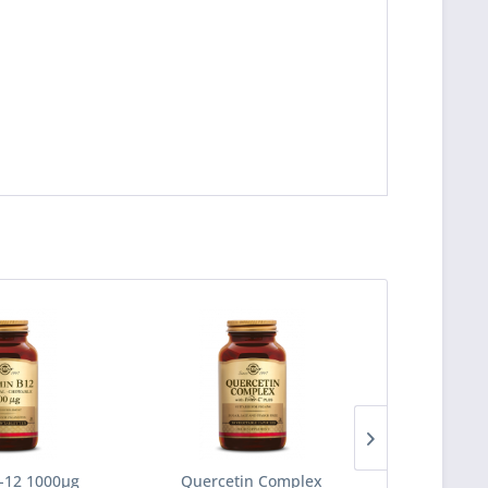
-12 1000µg
Quercetin Complex
Calcium M