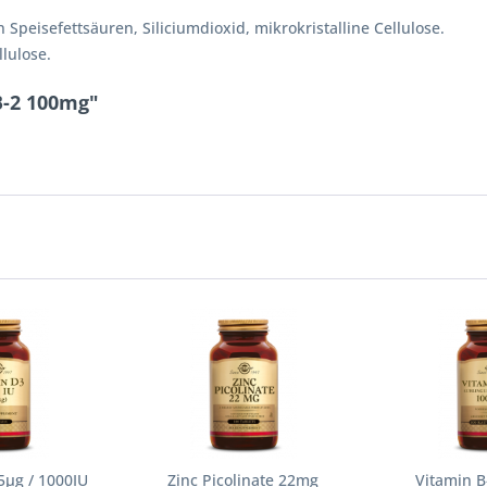
Speisefettsäuren, Siliciumdioxid, mikrokristalline Cellulose.
lulose.
B-2 100mg"
5µg / 1000IU
Zinc Picolinate 22mg
Vitamin B