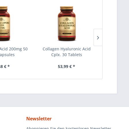
 Acid 200mg 50
Collagen Hyaluronic Acid
Gentle
apsules
Cplx. 30 Tablets
48 € *
53,99 € *
ab 1
Newsletter
Abonnieren Sie den kostenlosen Newsletter