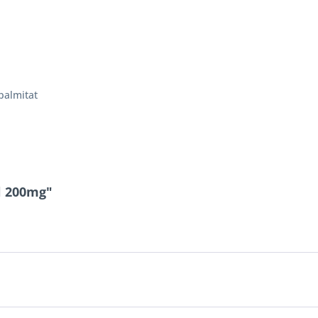
palmitat
l 200mg"