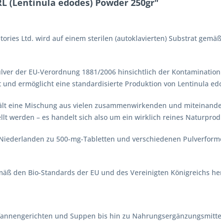
L (Lentinula edodes) Powder 250gr"
ories Ltd. wird auf einem sterilen (autoklavierten) Substrat gem
lver der EU-Verordnung 1881/2006 hinsichtlich der Kontamination
 und ermöglicht eine standardisierte Produktion von Lentinula e
hält eine Mischung aus vielen zusammenwirkenden und miteinand
ellt werden – es handelt sich also um ein wirklich reines Naturprod
Niederlanden zu 500-mg-Tabletten und verschiedenen Pulverform
äß den Bio-Standards der EU und des Vereinigten Königreichs herg
 Pfannengerichten und Suppen bis hin zu Nahrungsergänzungsmitteln