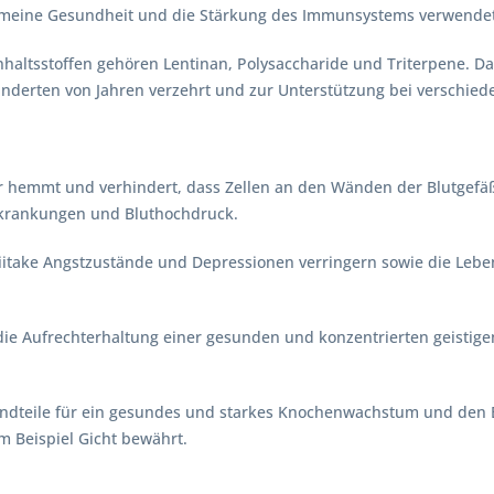
lgemeine Gesundheit und die Stärkung des Immunsystems verwendet
haltsstoffen gehören Lentinan, Polysaccharide und Triterpene. Da
 Hunderten von Jahren verzehrt und zur Unterstützung bei verschie
er hemmt und verhindert, dass Zellen an den Wänden der Blutgefäß
erkrankungen und Bluthochdruck.
hiitake Angstzustände und Depressionen verringern sowie die Leb
r die Aufrechterhaltung einer gesunden und konzentrierten geistig
ndteile für ein gesundes und starkes Knochenwachstum und den Erh
 Beispiel Gicht bewährt.