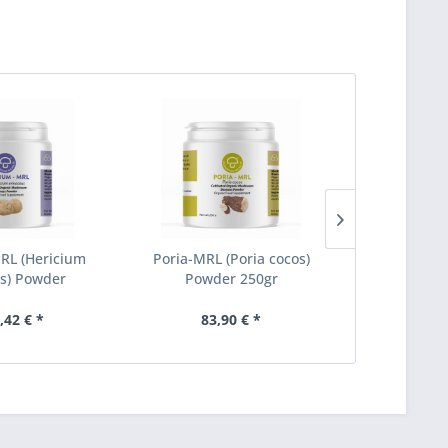
RL (Hericium
Poria-MRL (Poria cocos)
Pleurotus-
s) Powder
Powder 250gr
ostreatus
,42 € *
83,90 € *
83