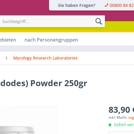
Sie haben Fragen?
00800 84 82
ebieten
nach Personengruppen
Mycology Research Laboratories
edodes) Powder 250gr
83,90 
inkl. MwSt.
zzg
Sofort ver