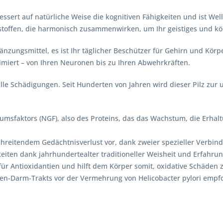
sert auf natürliche Weise die kognitiven Fähigkeiten und ist Well
toffen, die harmonisch zusammenwirken, um Ihr geistiges und kör
zungsmittel, es ist Ihr täglicher Beschützer für Gehirn und Körp
imiert – von Ihren Neuronen bis zu Ihren Abwehrkräften.
le Schädigungen. Seit Hunderten von Jahren wird dieser Pilz zur
tumsfaktors (NGF), also des Proteins, das das Wachstum, die Erh
chreitendem Gedächtnisverlust vor, dank zweier spezieller Verbin
eiten dank jahrhundertealter traditioneller Weisheit und Erfahru
für Antioxidantien und hilft dem Körper somit, oxidative Schäden 
gen-Darm-Trakts vor der Vermehrung von Helicobacter pylori emp