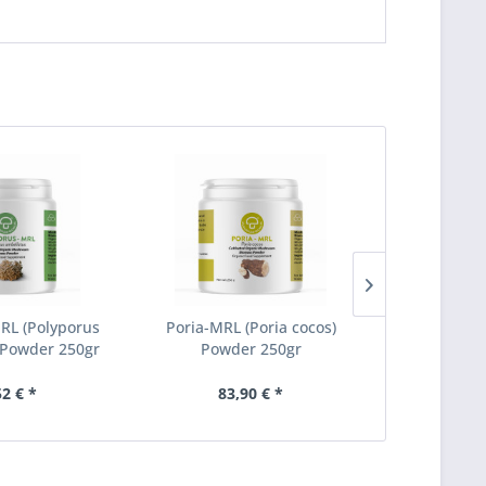
RL (Polyporus
Poria-MRL (Poria cocos)
Pleurotus-
 Powder 250gr
Powder 250gr
ostreatus
52 € *
83,90 € *
83