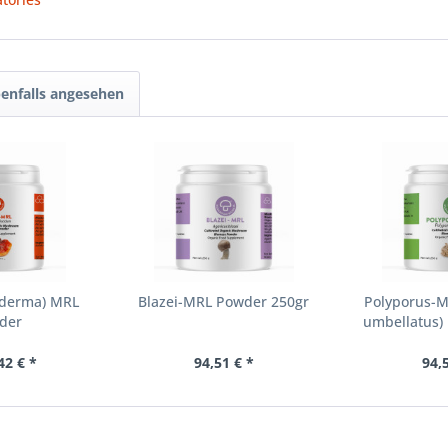
enfalls angesehen
oderma) MRL
Blazei-MRL Powder 250gr
Polyporus-M
der
umbellatus)
42 € *
94,51 € *
94,