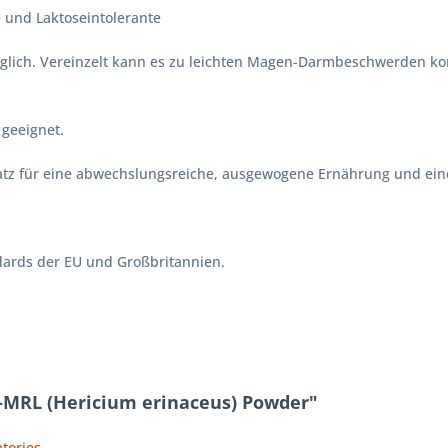
l und Laktoseintolerante
träglich. Vereinzelt kann es zu leichten Magen-Darmbeschwerden k
r geeignet.
rsatz für eine abwechslungsreiche, ausgewogene Ernährung und e
dards der EU und Großbritannien.
-MRL (Hericium erinaceus) Powder"
tories