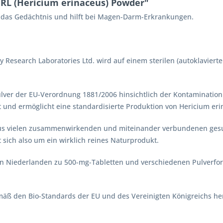
RL (Hericium erinaceus) Powder"
zt das Gedächtnis und hilft bei Magen-Darm-Erkrankungen.
ogy Research Laboratories Ltd. wird auf einem sterilen (autoklavi
lver der EU-Verordnung 1881/2006 hinsichtlich der Kontamination
 und ermöglicht eine standardisierte Produktion von Hericium eri
aus vielen zusammenwirkenden und miteinander verbundenen gesun
t sich also um ein wirklich reines Naturprodukt.
n Niederlanden zu 500-mg-Tabletten und verschiedenen Pulverfo
ß den Bio-Standards der EU und des Vereinigten Königreichs herg