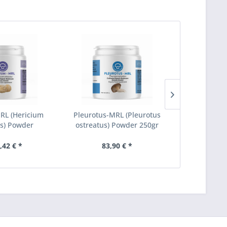
RL (Hericium
Pleurotus-MRL (Pleurotus
Cordyceps-
s) Powder
ostreatus) Powder 250gr
,42 € *
83,90 € *
94