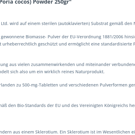
oria cocos) Powder 250gr"
 Ltd. wird auf einem sterilen (autoklavierten) Substrat gemäß de
o gewonnene Biomasse- Pulver der EU-Verordnung 1881/2006 hinsic
 urheberrechtlich geschützt und ermöglicht eine standardisierte 
chung aus vielen zusammenwirkenden und miteinander verbundenen
ndelt sich also um ein wirklich reines Naturprodukt.
rlanden zu 500-mg-Tabletten und verschiedenen Pulverformen gem
ß den Bio-Standards der EU und des Vereinigten Königreichs herg
sondern aus einem Sklerotium. Ein Sklerotium ist im Wesentlichen 