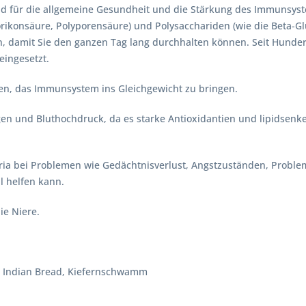
 für die allgemeine Gesundheit und die Stärkung des Immunsystem
 Porikonsäure, Polyporensäure) und Polysacchariden (wie die Bet
, damit Sie den ganzen Tag lang durchhalten können. Seit Hundert
ingesetzt.
gen, das Immunsystem ins Gleichgewicht zu bringen.
gen und Bluthochdruck, da es starke Antioxidantien und lipidsen
oria bei Problemen wie Gedächtnisverlust, Angstzuständen, Probl
l helfen kann.
ie Niere.
ng, Indian Bread, Kiefernschwamm