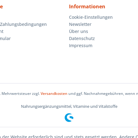
ce
Informationen
Cookie-Einstellungen
 Zahlungsbedingungen
Newsletter
ht
Über uns
mular
Datenschutz
Impressum
zl. Mehrwertsteuer zzgl.
Versandkosten
und ggf. Nachnahmegebühren, wenn ni
Nahrungsergänzungsmittel, Vitamine und Vitalstoffe
b der Website erforderlich sind und stets gesetzt werden. Andere C