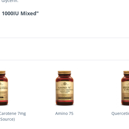
 Glycerin.
E 1000IU Mixed"
-Carotene 7mg
Amino 75
Querceti
 Source)