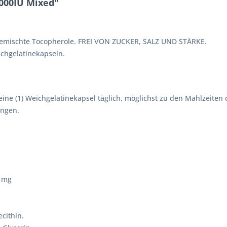
000IU Mixed"
 gemischte Tocopherole. FREI VON ZUCKER, SALZ UND STÄRKE.
ichgelatinekapseln.
ne (1) Weichgelatinekapsel täglich, möglichst zu den Mahlzeiten 
engen.
1 mg
ecithin.