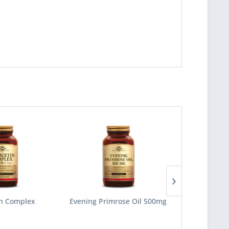
n Complex
Evening Primrose Oil 500mg
Vitamin D3